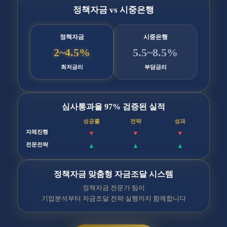
정책자금 vs 시중은행
정책자금
시중은행
2~4.5%
5.5~8.5%
최저금리
부담금리
심사통과율
97%
검증된 실적
성공률
전략
성과
자체진행
▼
▼
▼
전문전략
▲
▲
▲
정책자금 맞춤형 자금조달 시스템
정책자금 전문가 팀이
기업분석부터 자금조달 전략 실행까지 함께합니다